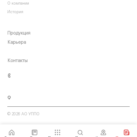
О компании
История
О компании
Продукция
Карьера
Пресс-центр
Контакты
+7 (347) 293-75-09
uppo@uppo.ru
г. Уфа, ул. 50 лет СССР, 30
© 2026 АО УППО