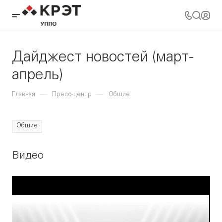
Дайджест новостей (март-
апрель)
—
—
Главная
Пресс-центр
Общие
Общие
Видео