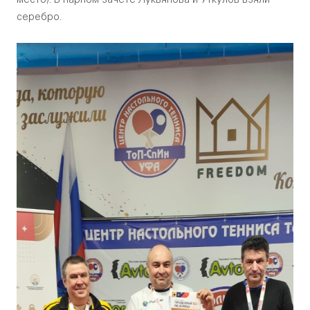
место). В парном зачете Лукьянова и Уткулов взяли
серебро.