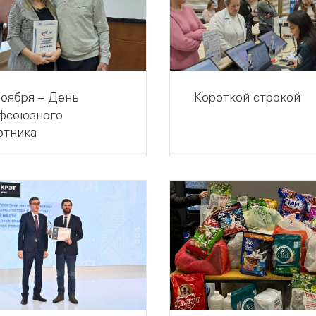
ноября – День
Короткой строкой
фсоюзного
отника