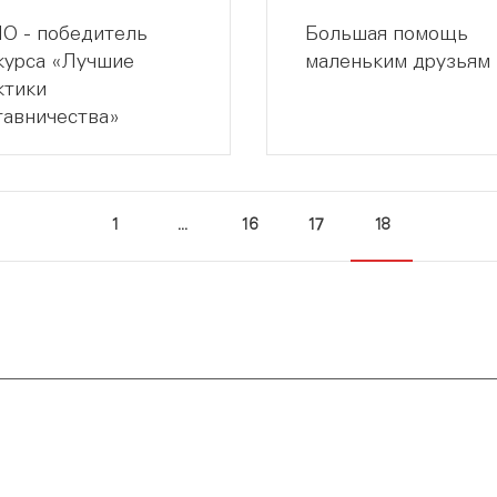
О - победитель
Большая помощь
курса «Лучшие
маленьким друзьям
ктики
тавничества»
1
...
16
17
18