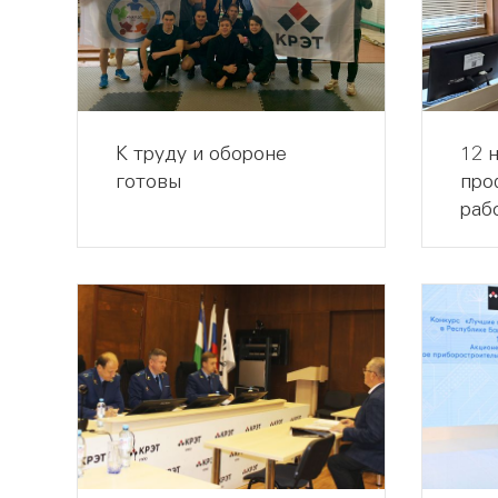
К труду и обороне
12 
готовы
про
раб