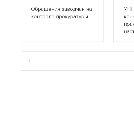
Обращения заводчан на
УПП
контроле прокуратуры
кон
пра
нас
Компания
О компании