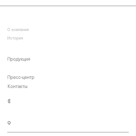
Компания
О компании
История
О компании
Продукция
Карьера
Пресс-центр
Контакты
+7 (347) 293-75-09
uppo@uppo.ru
г. Уфа, ул. 50 лет СССР, 30