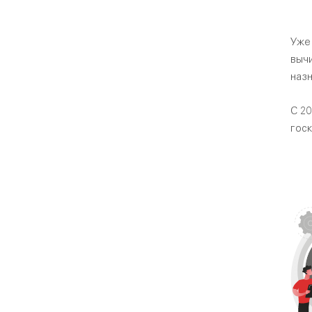
Уже
выч
назн
С 2
госк